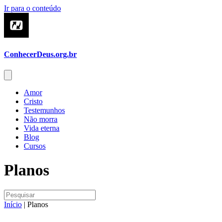
Ir para o conteúdo
ConhecerDeus.org.br
Amor
Cristo
Testemunhos
Não morra
Vida eterna
Blog
Cursos
Planos
Início
|
Planos