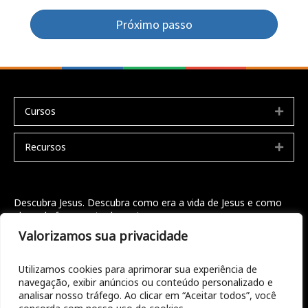
Próximo passo
Cursos
Expa
Recursos
Expa
Descubra Jesus. Descubra como era a vida de Jesus e como
ele pode fazer parte da sua!
Valorizamos sua privacidade
Seja bem vindo
Doações
Utilizamos cookies para aprimorar sua experiência de
navegação, exibir anúncios ou conteúdo personalizado e
Entre em contato
analisar nosso tráfego. Ao clicar em “Aceitar todos”, você