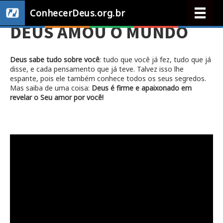
ConhecerDeus.org.br
DEUS AMOU O MUNDO
Deus sabe tudo sobre você
: tudo que você já fez, tudo que já
disse, e cada pensamento que já teve. Talvez isso lhe
espante, pois ele também conhece todos os seus segredos.
Mas saiba de uma coisa:
Deus é firme e apaixonado em
revelar o Seu amor por você!