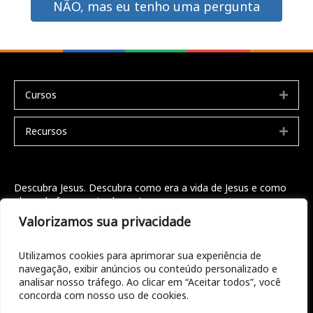
NÃO, mas eu tenho uma pergunta
Cursos
Expa
Recursos
Expa
Descubra Jesus. Descubra como era a vida de Jesus e como
ele pode fazer parte da sua!
Valorizamos sua privacidade
Seja bem vindo
Doações
Utilizamos cookies para aprimorar sua experiência de
navegação, exibir anúncios ou conteúdo personalizado e
Entre em contato
analisar nosso tráfego. Ao clicar em “Aceitar todos”, você
concorda com nosso uso de cookies.