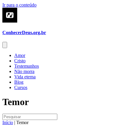
Ir para o conteúdo
ConhecerDeus.org.br
Amor
Cristo
Testemunhos
Não morra
Vida eterna
Blog
Cursos
Temor
Início
|
Temor