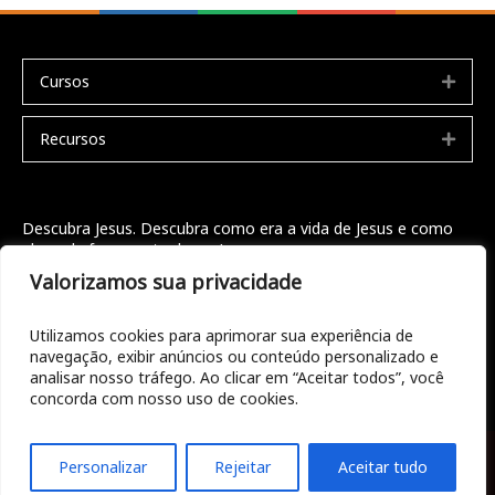
Cursos
Expa
Recursos
Expa
Descubra Jesus. Descubra como era a vida de Jesus e como
ele pode fazer parte da sua!
Valorizamos sua privacidade
Seja bem vindo
Doações
Utilizamos cookies para aprimorar sua experiência de
navegação, exibir anúncios ou conteúdo personalizado e
Entre em contato
analisar nosso tráfego. Ao clicar em “Aceitar todos”, você
concorda com nosso uso de cookies.
© 2022 ConhecerDeus.org.br .
All rights reserved.
Jesus.net
.
Personalizar
Rejeitar
Aceitar tudo
Privacy Policy
.
ANBI
.
Fale conosco!