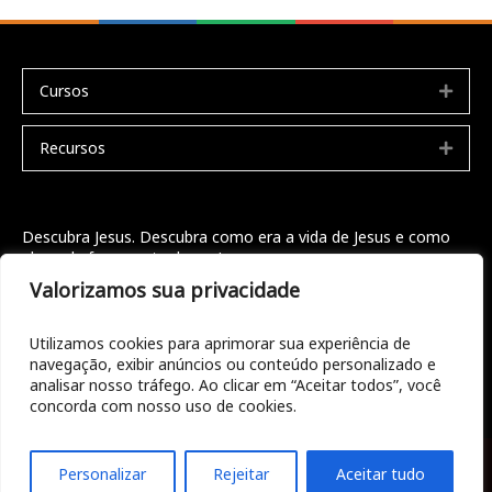
Cursos
Expa
Recursos
Expa
Descubra Jesus. Descubra como era a vida de Jesus e como
ele pode fazer parte da sua!
Valorizamos sua privacidade
Seja bem vindo
Doações
Utilizamos cookies para aprimorar sua experiência de
navegação, exibir anúncios ou conteúdo personalizado e
Entre em contato
analisar nosso tráfego. Ao clicar em “Aceitar todos”, você
concorda com nosso uso de cookies.
© 2022 ConhecerDeus.org.br .
All rights reserved.
Jesus.net
.
Personalizar
Rejeitar
Aceitar tudo
Privacy Policy
.
ANBI
.