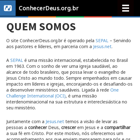
ConhecerDeus.org.br
QUEM SOMOS
O site ConhecerDeus.org.br é operado pela
SEPAL
– Servindo
aos pastores e líderes, em parceria com a
Jesus.net
.
A
SEPAL
é uma missão internacional, estabelecida no Brasil
em 1963. Com o sonho de ver uma igreja saudável, ao
alcance de todo brasileiro, que possa levar o evangelho de
Jesus Cristo ao mundo todo. Sempre empenhados em causar
impacto em líderes e igrejas, encorajando-os e desafiando-os
a desenvolver ministérios saudáveis. Ligada à rede
One
Challenge International (OCI)
, é uma missão
interdenominacional na sua estrutura e intereclesiástica no
seu ministério.
Juntamente com a
Jesus.net
temos a visão de levar as
pessoas a
conhecer
Deus,
crescer
em Jesus e a
compartilhar
a sua fé em Cristo. Por este motivo, nós oferecemos um
acompanhamento aos que enviam mensagem para nós e os