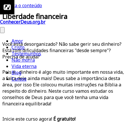
Ir para o conteúdo
Liberdade financeira
ConhecerDeus.org.br
Amor
Você está desorganizado? Não sabe gerir seu dinheiro?
Cristo
Está com dificuldades financeiras "desde sempre"?
Testemunhos
Precisa de ajuda?
Não morra
Vida eterna
Pois é... dinheiro é algo muito importante em nossa vida,
Blog
a falta dele ainda mais! Deus sabe a importância desta
Cursos
área, por isso Ele colocou muitas instruções na Bíblia a
respeito do dinheiro. Neste curso vamos estudar os
conselhos de Deus para que você tenha uma vida
financeira equilibrada!
Inicie este curso agora!
É gratuito!