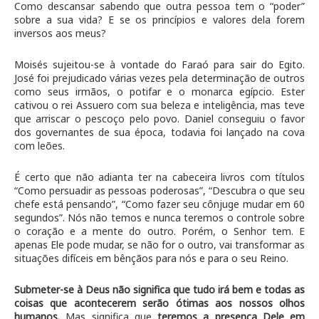
Como descansar sabendo que outra pessoa tem o “poder”
sobre a sua vida? E se os princípios e valores dela forem
inversos aos meus?
Moisés sujeitou-se à vontade do Faraó para sair do Egito.
José foi prejudicado várias vezes pela determinação de outros
como seus irmãos, o potifar e o monarca egípcio. Ester
cativou o rei Assuero com sua beleza e inteligência, mas teve
que arriscar o pescoço pelo povo. Daniel conseguiu o favor
dos governantes de sua época, todavia foi lançado na cova
com leões.
É certo que não adianta ter na cabeceira livros com títulos
“Como persuadir as pessoas poderosas”, “Descubra o que seu
chefe está pensando”, “Como fazer seu cônjuge mudar em 60
segundos”. Nós não temos e nunca teremos o controle sobre
o coração e a mente do outro. Porém, o Senhor tem. E
apenas Ele pode mudar, se não for o outro, vai transformar as
situações difíceis em bênçãos para nós e para o seu Reino.
Submeter-se à Deus não significa que tudo irá bem e todas as
coisas que acontecerem serão ótimas aos nossos olhos
humanos.
Mas significa que
teremos a presença Dele em