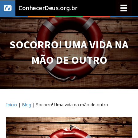
ConhecerDeus.org.br
SOCORRO! UMA VIDA NA
MÃO DE OUTRO
Início
|
Blog
|
Socorro! Uma vida na mão de outro