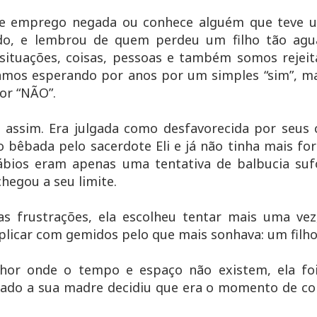
e emprego negada ou conhece alguém que teve 
ido, e lembrou de quem perdeu um filho tão ag
 situações, coisas, pessoas e também somos rejei
mos esperando por anos por um simples “sim”, m
or “NÃO”.
assim. Era julgada como desfavorecida por seus c
 bêbada pelo sacerdote Eli e já não tinha mais fo
lábios eram apenas uma tentativa de balbucia su
 chegou a seu limite.
frustrações, ela escolheu tentar mais uma vez,
licar com gemidos pelo que mais sonhava: um filho
hor onde o tempo e espaço não existem, ela foi 
chado a sua madre decidiu que era o momento de c