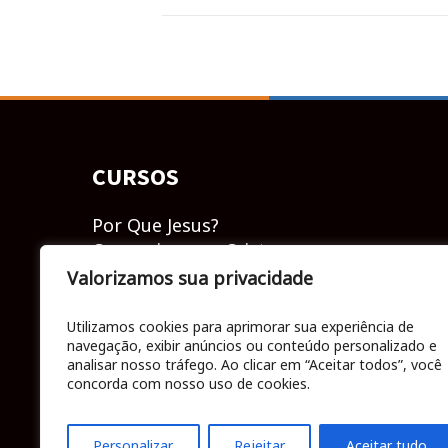
CURSOS
Por Que Jesus?
Como viver em Cristo
Bases do cristianismo
Valorizamos sua privacidade
Livro de Efésios
Liberdade financeira
Utilizamos cookies para aprimorar sua experiência de
navegação, exibir anúncios ou conteúdo personalizado e
Aprendendo a me relacionar
analisar nosso tráfego. Ao clicar em “Aceitar todos”, você
concorda com nosso uso de cookies.
Personalizar
Rejeitar
Aceitar tudo