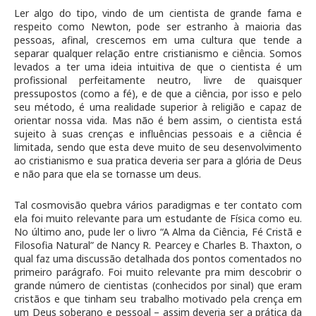
Ler algo do tipo, vindo de um cientista de grande fama e
respeito como Newton, pode ser estranho à maioria das
pessoas, afinal, crescemos em uma cultura que tende a
separar qualquer relação entre cristianismo e ciência. Somos
levados a ter uma ideia intuitiva de que o cientista é um
profissional perfeitamente neutro, livre de quaisquer
pressupostos (como a fé), e de que a ciência, por isso e pelo
seu método, é uma realidade superior à religião e capaz de
orientar nossa vida. Mas não é bem assim, o cientista está
sujeito à suas crenças e influências pessoais e a ciência é
limitada, sendo que esta deve muito de seu desenvolvimento
ao cristianismo e sua pratica deveria ser para a glória de Deus
e não para que ela se tornasse um deus.
Tal cosmovisão quebra vários paradigmas e ter contato com
ela foi muito relevante para um estudante de Física como eu.
No último ano, pude ler o livro “A Alma da Ciência, Fé Cristã e
Filosofia Natural” de Nancy R. Pearcey e Charles B. Thaxton, o
qual faz uma discussão detalhada dos pontos comentados no
primeiro parágrafo. Foi muito relevante pra mim descobrir o
grande número de cientistas (conhecidos por sinal) que eram
cristãos e que tinham seu trabalho motivado pela crença em
um Deus soberano e pessoal – assim deveria ser a prática da