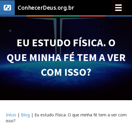
ConhecerDeus.org.br
EU ESTUDO FÍSICA. O
QUE MINHA FÉ TEM A VER
COM ISSO?
Início
|
Blog
|
Eu estudo Física. O que minha fé tem a ver com
isso?